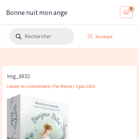
Aller
au
Bonne nuit mon ange
contenu
Recherche
Boutique
de
produits
img_8832
Laisser un commentaire
/ Par
Maude
/
2 juin 2024