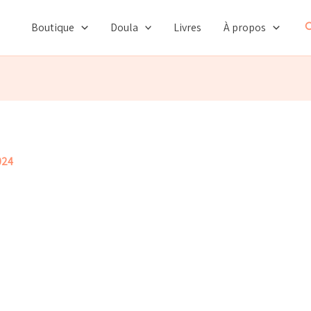
R
Boutique
Doula
Livres
À propos
024