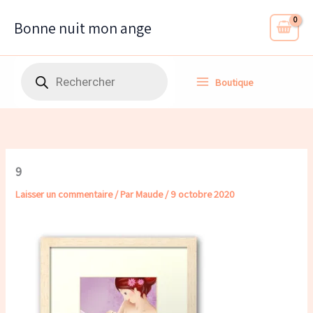
Aller
au
Bonne nuit mon ange
contenu
Recherche
Boutique
de
produits
9
Laisser un commentaire
/ Par
Maude
/
9 octobre 2020