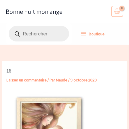
Aller
au
Bonne nuit mon ange
contenu
Recherche
Boutique
de
produits
16
Laisser un commentaire
/ Par
Maude
/
9 octobre 2020