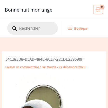
Aller
au
Bonne nuit mon ange
contenu
Recherche
Boutique
de
produits
54C183D8-D5AD-484E-8C17-22CDE239590F
Laisser un commentaire
/ Par
Maude
/
27 décembre 2020