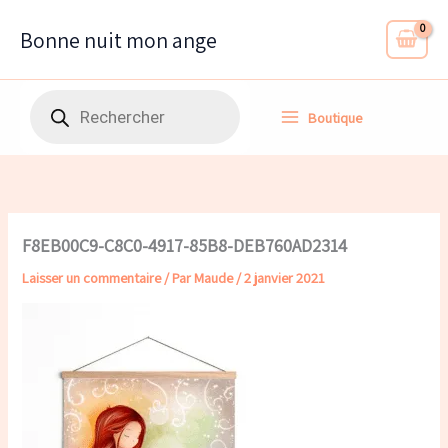
Aller
au
Bonne nuit mon ange
contenu
Recherche
Boutique
de
produits
F8EB00C9-C8C0-4917-85B8-DEB760AD2314
Laisser un commentaire
/ Par
Maude
/
2 janvier 2021