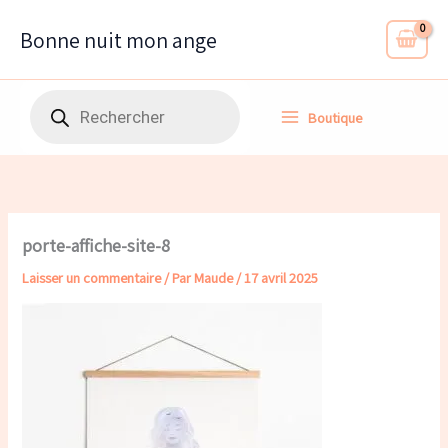
Aller
au
Bonne nuit mon ange
contenu
Recherche
Boutique
de
produits
porte-affiche-site-8
Laisser un commentaire
/ Par
Maude
/
17 avril 2025