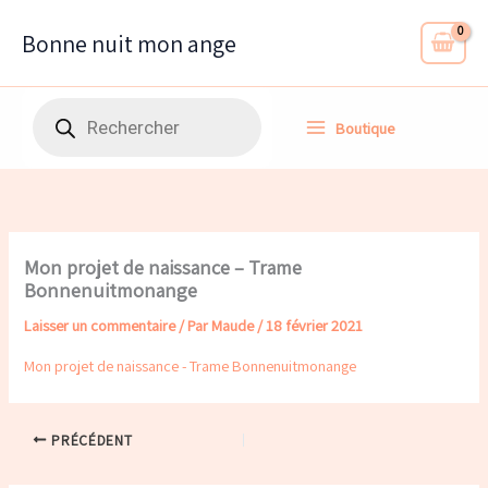
Aller
au
Bonne nuit mon ange
contenu
Recherche
Boutique
de
produits
Mon projet de naissance – Trame
Bonnenuitmonange
Laisser un commentaire
/ Par
Maude
/
18 février 2021
Mon projet de naissance - Trame Bonnenuitmonange
PRÉCÉDENT