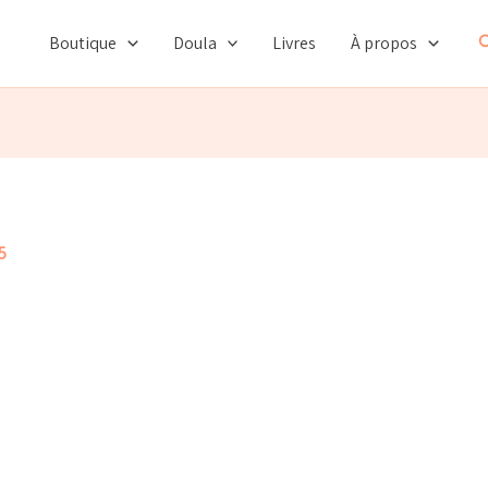
R
Boutique
Doula
Livres
À propos
5