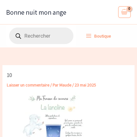
Aller
au
Bonne nuit mon ange
contenu
Recherche
Boutique
de
produits
10
Laisser un commentaire
/ Par
Maude
/
23 mai 2025