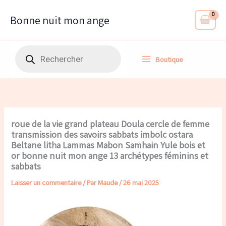
Aller
au
Bonne nuit mon ange
contenu
Recherche
Boutique
de
produits
roue de la vie grand plateau Doula cercle de femme
transmission des savoirs sabbats imbolc ostara
Beltane litha Lammas Mabon Samhain Yule bois et
or bonne nuit mon ange 13 archétypes féminins et
sabbats
Laisser un commentaire
/ Par
Maude
/
26 mai 2025