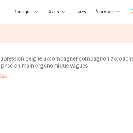
R
Boutique
Doula
Livres
À propos
cupression peigne accompagner compagnon accouchem
 prise en main ergonomique vagues
2026