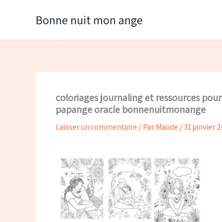
Aller
Bonne nuit mon ange
au
contenu
coloriages journaling et ressources po
papange oracle bonnenuitmonange
Laisser un commentaire
/ Par
Maude
/
31 janvier 