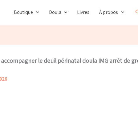
R
Boutique
Doula
Livres
À propos
ur accompagner le deuil périnatal doula IMG arrêt de
2026