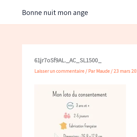
Aller
Bonne nuit mon ange
au
contenu
61jr7oSf9AL._AC_SL1500_
Laisser un commentaire
/ Par
Maude
/
23 mars 20