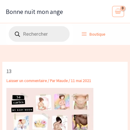
Aller
au
Bonne nuit mon ange
contenu
Recherche
Boutique
de
produits
13
Laisser un commentaire
/ Par
Maude
/
11 mai 2021