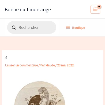
Aller
au
Bonne nuit mon ange
contenu
Recherche
Boutique
de
produits
4
Laisser un commentaire
/ Par
Maude
/
23 mai 2022