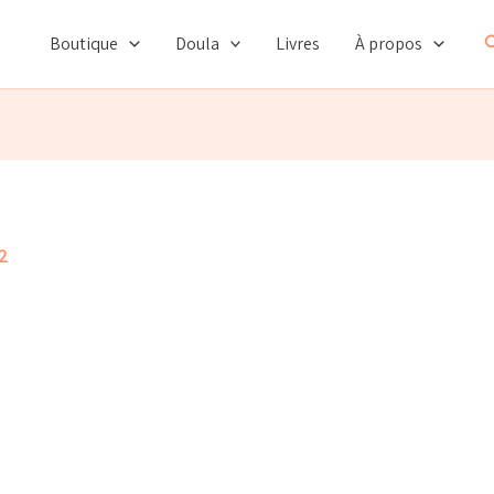
R
Boutique
Doula
Livres
À propos
2