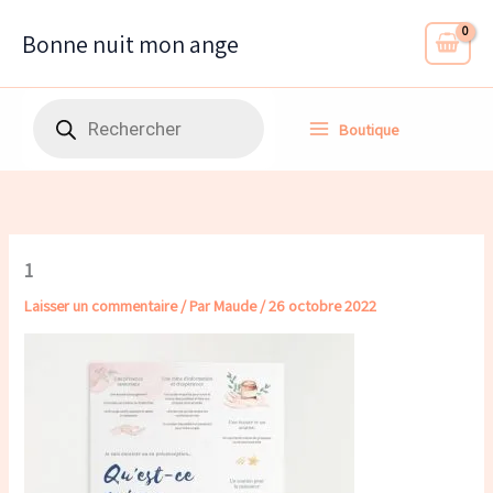
Aller
au
Bonne nuit mon ange
contenu
Recherche
Boutique
de
produits
1
Laisser un commentaire
/ Par
Maude
/
26 octobre 2022