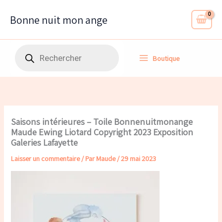
Aller
au
Bonne nuit mon ange
contenu
Recherche
Boutique
de
produits
Saisons intérieures – Toile Bonnenuitmonange
Maude Ewing Liotard Copyright 2023 Exposition
Galeries Lafayette
Laisser un commentaire
/ Par
Maude
/
29 mai 2023