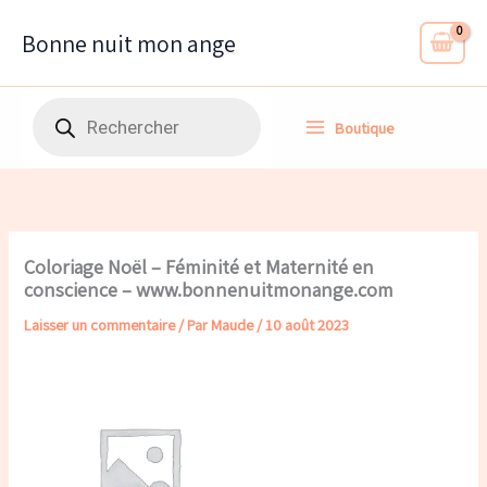
Aller
au
Bonne nuit mon ange
contenu
Recherche
Boutique
de
produits
Coloriage Noël – Féminité et Maternité en
conscience – www.bonnenuitmonange.com
Laisser un commentaire
/ Par
Maude
/
10 août 2023