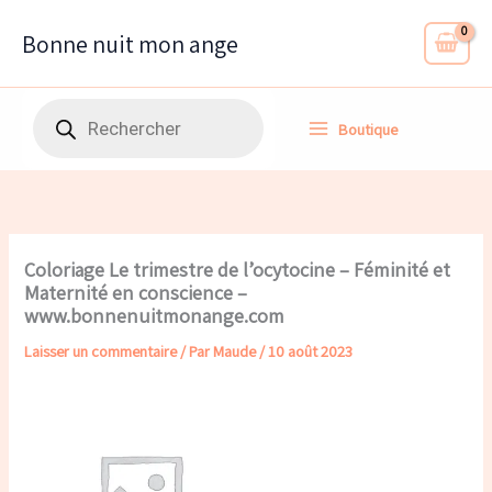
Aller
au
Bonne nuit mon ange
contenu
Recherche
Boutique
de
produits
Coloriage Le trimestre de l’ocytocine – Féminité et
Maternité en conscience –
www.bonnenuitmonange.com
Laisser un commentaire
/ Par
Maude
/
10 août 2023