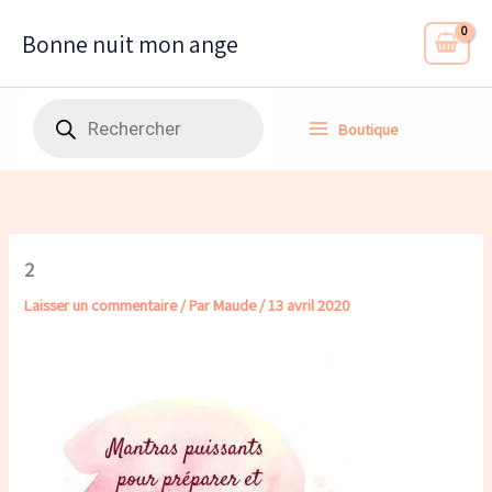
Aller
au
Bonne nuit mon ange
contenu
Recherche
Boutique
de
produits
2
Laisser un commentaire
/ Par
Maude
/
13 avril 2020