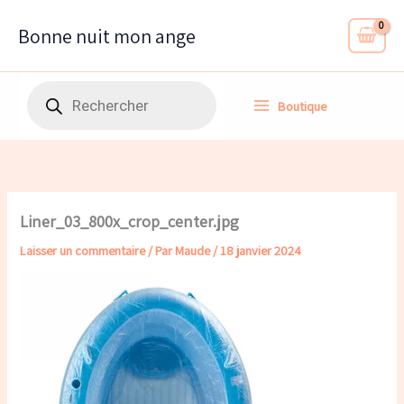
Aller
au
Bonne nuit mon ange
contenu
Recherche
Boutique
de
produits
Liner_03_800x_crop_center.jpg
Laisser un commentaire
/ Par
Maude
/
18 janvier 2024