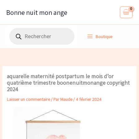
Aller
au
Bonne nuit mon ange
contenu
Recherche
Boutique
de
produits
aquarelle maternité postpartum le mois d’or
quatrième trimestre boonenuitmonange copyright
2024
Laisser un commentaire
/ Par
Maude
/
4 février 2024