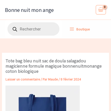
Aller
au
Bonne nuit mon ange
contenu
Recherche
Boutique
de
produits
Tote bag bleu nuit sac de doula salagadou
magicienne formule magique bonnenuitmonange
coton biologique
Laisser un commentaire
/ Par
Maude
/
8 février 2024