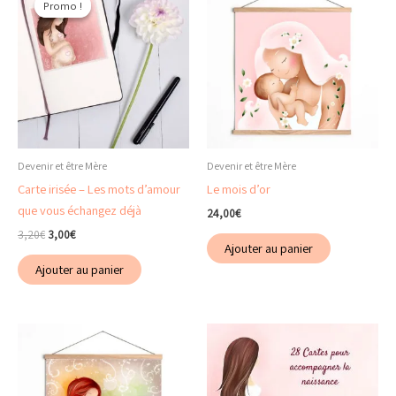
Promo !
Promo !
Devenir et être Mère
Devenir et être Mère
Carte irisée – Les mots d’amour
Le mois d’or
que vous échangez déjà
24,00
€
Le
Le
3,20
€
3,00
€
Ajouter au panier
prix
prix
initial
actuel
Ajouter au panier
était :
est :
3,20€.
3,00€.