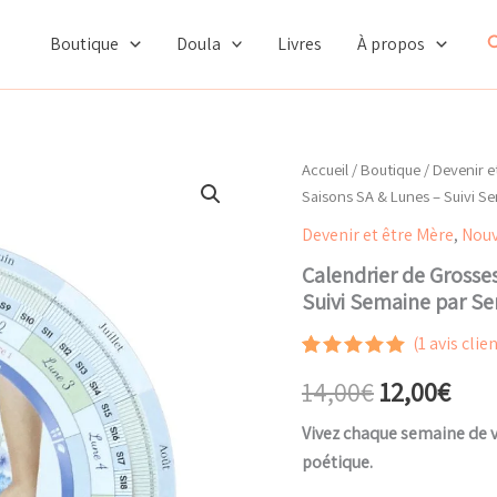
initi
était
R
Boutique
Doula
Livres
À propos
14,0
Accueil
/
Boutique
/
Devenir e
Saisons SA & Lunes – Suivi S
Devenir et être Mère
,
Nouv
Calendrier de Grosse
Suivi Semaine par S
(
1
avis clien
Noté
1
5.00
Le
Le
14,00
€
12,00
€
sur 5
basé sur
notation
prix
prix
Vivez chaque semaine de 
client
poétique.
initial
actu