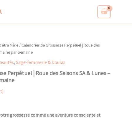
al
actuel
Perpétuel
|
 :
est :
echercher
Roue
0€.
12,00€.
des
Saisons
SA
&
Lunes
t être Mère
/ Calendrier de Grossesse Perpétuel | Roue des
-
emaine par Semaine
Suivi
Semaine
eautés
,
Sage-femmerie & Doulas
par
sse Perpétuel | Roue des Saisons SA & Lunes –
Semaine
emaine
t)
votre grossesse comme une aventure consciente et
el