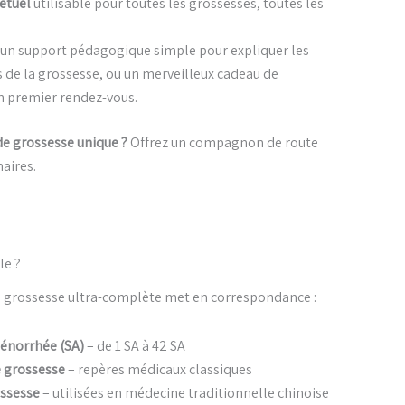
étuel
utilisable pour toutes les grossesses, toutes les
 un support pédagogique simple pour expliquer les
s de la grossesse, ou un merveilleux cadeau de
n premier rendez-vous.
de grossesse unique ?
Offrez un compagnon de route
aires.
le ?
e grossesse ultra-complète met en correspondance :
énorrhée (SA)
– de 1 SA à 42 SA
e grossesse
– repères médicaux classiques
ossesse
– utilisées en médecine traditionnelle chinoise