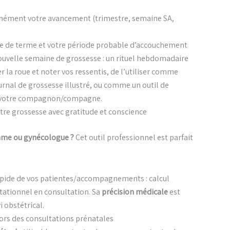
anément votre avancement (trimestre, semaine SA,
te de terme et votre période probable d’accouchement
uvelle semaine de grossesse : un rituel hebdomadaire
r la roue et noter vos ressentis, de l’utiliser comme
urnal de grossesse illustré, ou comme un outil de
r votre compagnon/compagne.
tre grossesse avec gratitude et conscience
mme ou gynécologue ?
Cet outil professionnel est parfait
 rapide de vos patientes/accompagnements : calcul
stationnel en consultation. Sa
précision médicale
est
i obstétrical.
lors des consultations prénatales