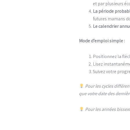
et par plusieurs éc
La période probab
futures mamans do
Le calendrier annu
Mode d’emploi simple :
Positionnez la flèc
Lisez instantaném
Suivez votre progr
Pour les cycles différen
que votre date des dernièr
Pour les années bissexti