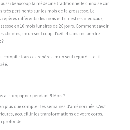
se aussi beaucoup la médecine traditionnelle chinoise car
s très pertinents sur les mois de la grossesse. Le
s repères différents des mois et trimestres médicaux,
ossesse en 10 mois lunaires de 28 jours. Comment savoir
mes clientes, en un seul coup d’œil et sans me perdre
 ?
qui compile tous ces repères en un seul regard… et il
créé.
ous accompagner pendant 9 Mois ?
ien plus que compter les semaines d’aménorrhée. C’est
rieures, accueillir les transformations de votre corps,
on profonde.