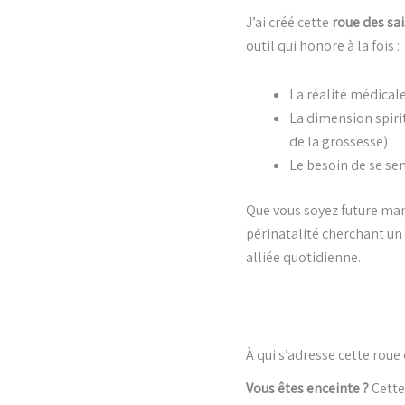
J’ai créé cette
roue des sa
outil qui honore à la fois :
La réalité médical
La dimension spirit
de la grossesse)
Le besoin de se se
Que vous soyez future mam
périnatalité cherchant un 
alliée quotidienne.
À qui s’adresse cette roue 
Vous êtes enceinte ?
Cette