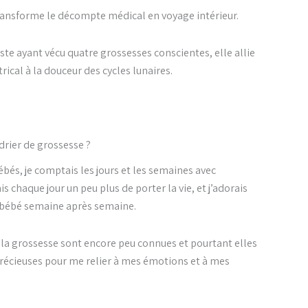
ransforme le décompte médical en voyage intérieur.
0€.
te ayant vécu quatre grossesses conscientes, elle allie
trical à la douceur des cycles lunaires.
ndrier de grossesse ?
bés, je comptais les jours et les semaines avec
s chaque jour un peu plus de porter la vie, et j’adorais
n bébé semaine après semaine.
e la grossesse sont encore peu connues et pourtant elles
écieuses pour me relier à mes émotions et à mes