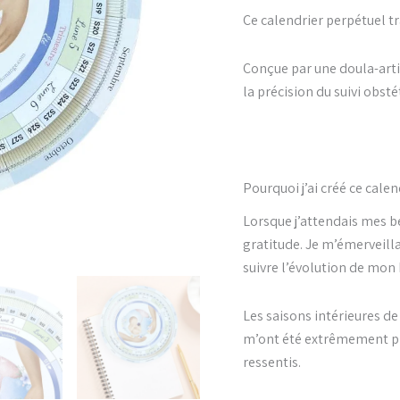
était :
est :
Ce calendrier perpétuel t
14,00€.
12,0
Conçue par une doula-artis
la précision du suivi obsté
Pourquoi j’ai créé ce cale
Lorsque j’attendais mes bé
gratitude. Je m’émerveillai
suivre l’évolution de mo
Les saisons intérieures d
m’ont été extrêmement pr
ressentis.