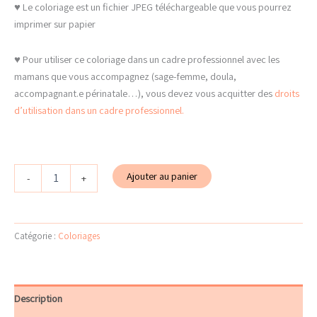
♥ Le coloriage est un fichier JPEG téléchargeable que vous pourrez
imprimer sur papier
♥ Pour utiliser ce coloriage dans un cadre professionnel avec les
mamans que vous accompagnez (sage-femme, doula,
accompagnant.e périnatale…), vous devez vous acquitter des
droits
d’utilisation dans un cadre professionnel.
quantité
Ajouter au panier
-
+
de
Coloriage
La
sieste
Catégorie :
Coloriages
à
télécharger
Description