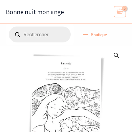
sieste
Aller
à
au
Bonne nuit mon ange
télécharger
contenu
Recherche
Boutique
de
produits