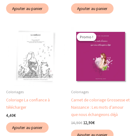
Ajouter au panier
Ajouter au panier
Promo !
Promo !
Coloriages
Coloriages
Coloriage La confiance à
Carnet de coloriage Grossesse et
télécharger
Naissance : Les mots d’amour
que nous échangeons déjà
4,40
€
Le
Le
14,90
€
12,90
€
Ajouter au panier
prix
prix
initial
actuel
Ajouter au panier