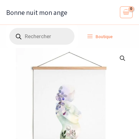
Aller
au
Bonne nuit mon ange
contenu
Recherche
Boutique
de
produits