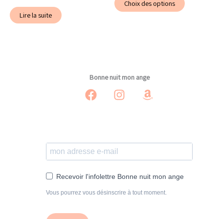
prix :
Choix des options
produit
12,00€
Lire la suite
à
a
42,00€
plusieurs
variations.
Les
options
Bonne nuit mon ange
peuvent
être
choisies
sur
la
page
du
produit
Recevoir l'infolettre Bonne nuit mon ange
Vous pourrez vous désinscrire à tout moment.