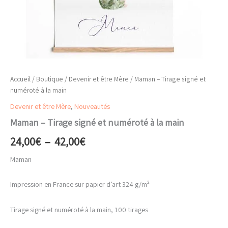
Accueil
/
Boutique
/
Devenir et être Mère
/ Maman – Tirage signé et
numéroté à la main
Devenir et être Mère
,
Nouveautés
Maman – Tirage signé et numéroté à la main
Plage
24,00
€
–
42,00
€
de
Maman
prix :
Impression en France sur papier d’art 324 g/m²
24,00€
Tirage signé et numéroté à la main, 100 tirages
à