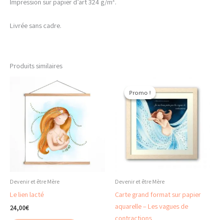
Impression sur papier d’art 324 g/m².
Livrée sans cadre.
Produits similaires
Promo !
Promo !
Devenir et être Mère
Devenir et être Mère
Le lien lacté
Carte grand format sur papier
aquarelle – Les vagues de
24,00
€
contractions