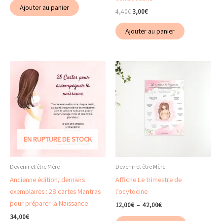
Ajouter au panier
Le
Le
4,40
€
3,00
€
prix
prix
initial
actuel
Ajouter au panier
était :
est :
4,40€.
3,00€.
EN RUPTURE DE STOCK
Devenir et être Mère
Devenir et être Mère
Ancienne édition, derniers
Affiche Le trimestre de
exemplaires : 28 cartes Mantras
l’ocytocine
pour préparer la Naissance
Plage
12,00
€
–
42,00
€
de
34,00
€
Ce