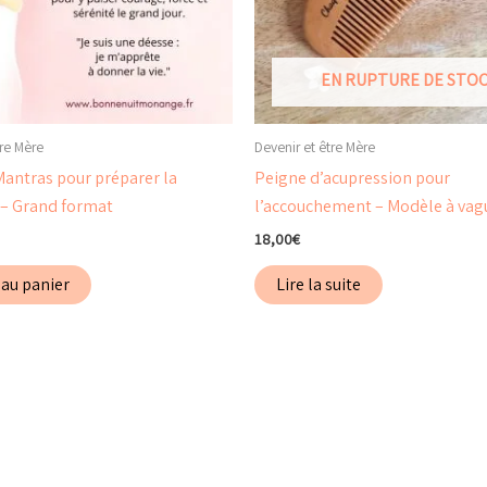
EN RUPTURE DE STO
tre Mère
Devenir et être Mère
Mantras pour préparer la
Peigne d’acupression pour
 – Grand format
l’accouchement – Modèle à vag
18,00
€
 au panier
Lire la suite