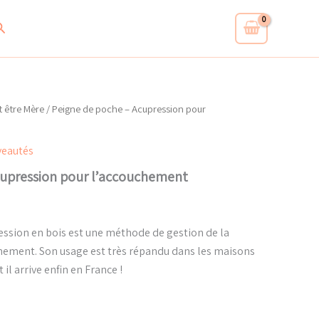
-
Acupression
echercher
pour
l’accouchement
t être Mère
/ Peigne de poche – Acupression pour
eautés
cupression pour l’accouchement
ression en bois est une méthode de gestion de la
hement. Son usage est très répandu dans les maisons
il arrive enfin en France !