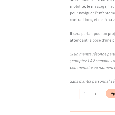
mobilité, le massage, l’a
pour naviguer l’enfanteme
contractions, et de là où 
Il sera parfait pour un p
attendant la pose d’une p
Si un mantra résonne parti
; comptez 1 à 2 semaines d
commentaire au moment de 
Sans mantra personnalisé 
quantité
Aj
-
+
de
Peigne
de
poche