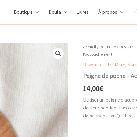
R
Boutique
Doula
Livres
À propos
Accueil
/
Boutique
/
Devenir e
l’accouchement
Devenir et être Mère
,
Nouv
Peigne de poche – A
14,00
€
Utiliser un peigne d’acup
douleur pendant l’accouc
de naissance au Québec, et 