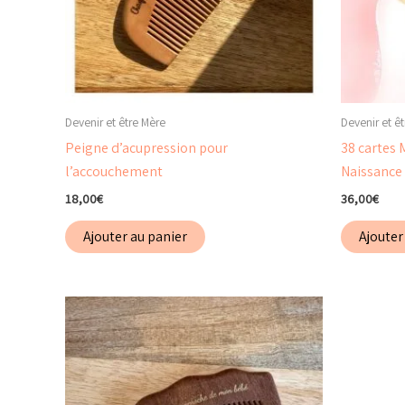
Devenir et être Mère
Devenir et ê
Peigne d’acupression pour
38 cartes 
l’accouchement
Naissance
18,00
€
36,00
€
Ajouter au panier
Ajouter