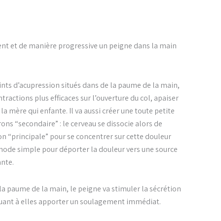
ment et de manière progressive un peigne dans la main
ints d’acupression situés dans de la paume de la main,
tractions plus efficaces sur l’ouverture du col, apaiser
la mère qui enfante. Il va aussi créer une toute petite
ns “secondaire” : le cerveau se dissocie alors de
ion “principale” pour se concentrer sur cette douleur
hode simple pour déporter la douleur vers une source
nte.
la paume de la main, le peigne va stimuler la sécrétion
quant à elles apporter un soulagement immédiat.