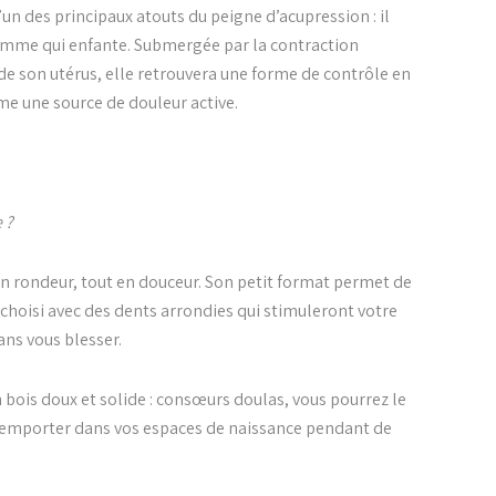
l’un des principaux atouts du peigne d’acupression : il
Femme qui enfante. Submergée par la contraction
de son utérus, elle retrouvera une forme de contrôle en
e une source de douleur active.
 ?
 en rondeur, tout en douceur. Son petit format permet de
i choisi avec des dents arrondies qui stimuleront votre
ans vous blesser.
n bois doux et solide :
consœurs
doulas, vous pourrez le
 l’emporter dans vos espaces de naissance pendant de