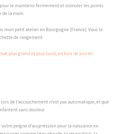
te pour le maintenir fermement et stimuler les points
 de la main.
 mon petit atelier en Bourgogne (France). Vous le
ochette de rangement.
mat plus grand et plus rond, en bois de poirier.
r lors de l’accouchement n’est pas automatique, et que
fantent sans douleur.
er votre peigne d’acupression pour la naissance en
ressources comme l’eau chaude, la respiration, la