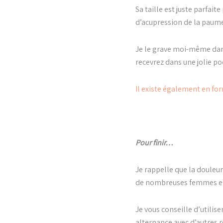
Sa taille est juste parfai
d’acupression de la paume
Je le grave moi-même dans
recevrez dans une jolie p
Il existe également en for
Pour finir…
Je rappelle que la douleu
de nombreuses femmes en
Je vous conseille d’utilis
alternance avec d’autres 