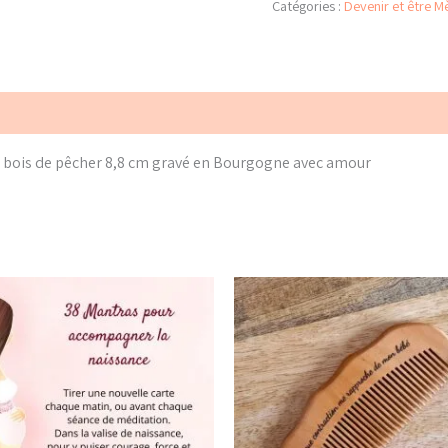
Catégories :
Devenir et être M
-
Acupression
pour
l’accouchement
 bois de pêcher 8,8 cm gravé en Bourgogne avec amour