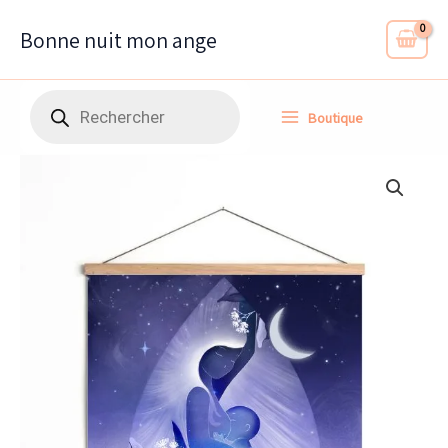
Aller
au
Bonne nuit mon ange
contenu
Recherche
Boutique
de
produits