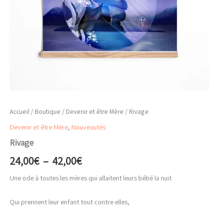
Accueil
/
Boutique
/
Devenir et être Mère
/ Rivage
Devenir et être Mère
,
Nouveautés
Rivage
Plage
24,00
€
–
42,00
€
de
Une ode à toutes les mères qui allaitent leurs bébé la nuit
prix :
Qui prennent leur enfant tout contre elles,
24,00€