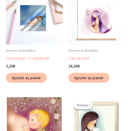
Devenir et être Mère
Devenir et être Mère
Carte irisée – La quiétude
L’air du vent
3,20
€
24,00
€
Ajouter au panier
Ajouter au panier
Promo !
Promo !