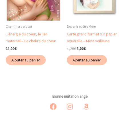
Cheminer vers soi
Devenir et être Mère
L’énergie du coeur, le lien
Carte grand format sur papier
maternel – Le chakra du coeur
aquarelle – Mère veilleuse
Le
Le
14,00
€
4,20
€
3,00
€
prix
prix
initial
actuel
Ajouter au panier
Ajouter au panier
était :
est :
4,20€.
3,00€.
Bonne nuit mon ange