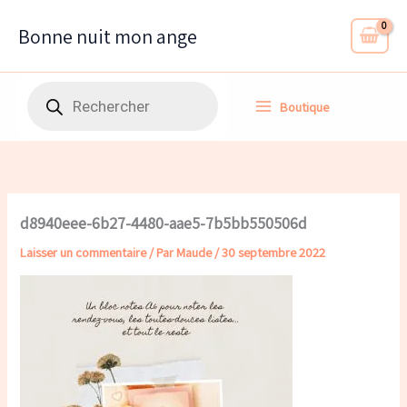
Aller
au
Bonne nuit mon ange
contenu
Recherche
Boutique
de
produits
d8940eee-6b27-4480-aae5-7b5bb550506d
Laisser un commentaire
/ Par
Maude
/
30 septembre 2022