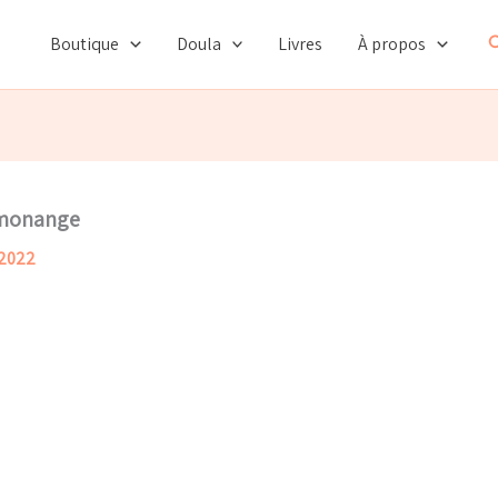
R
Boutique
Doula
Livres
À propos
tmonange
 2022