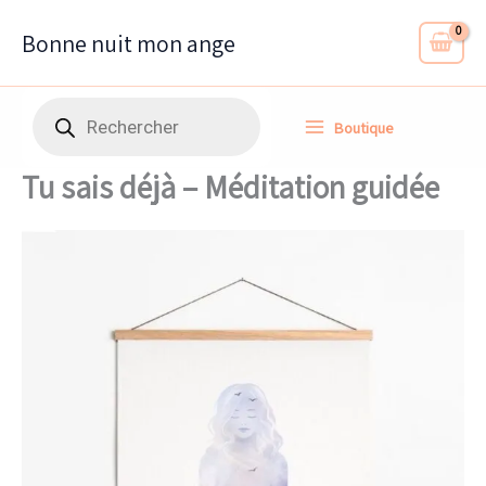
Aller
au
Bonne nuit mon ange
contenu
Recherche
Boutique
de
produits
Tu sais déjà – Méditation guidée