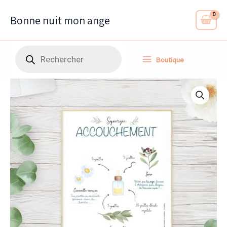
Aller
au
Bonne nuit mon ange
contenu
Recherche
Boutique
de
produits