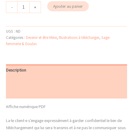
quantité
Ajouter au panier
-
+
de
Mémo
phyto
-
UGS :
ND
Synergie
Catégories :
Devenir et être Mère
,
Illustrations à télécharger
,
Sage-
accouchement
femmerie & Doulas
Description
Informations complémentaires
Avis (0)
Affiche numérique PDF
La·le client·e s’engage expressément à garder confidentiel le lien de
téléchargement qui lui sera transmis et à ne pas le communiquer sous