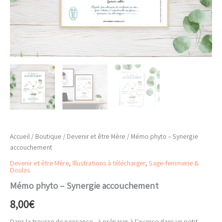
Accueil
/
Boutique
/
Devenir et être Mère
/ Mémo phyto – Synergie
accouchement
Devenir et être Mère
,
Illustrations à télécharger
,
Sage-femmerie &
Doulas
Mémo phyto – Synergie accouchement
8,00
€
Dans la trousse de naissance , à préparer à l’avance dans un petit