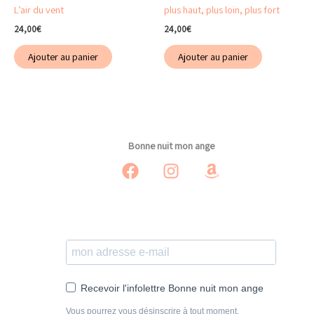
du
L’air du vent
plus haut, plus loin, plus fort
produit
24,00
€
24,00
€
Ajouter au panier
Ajouter au panier
Bonne nuit mon ange
Recevoir l'infolettre Bonne nuit mon ange
Vous pourrez vous désinscrire à tout moment.