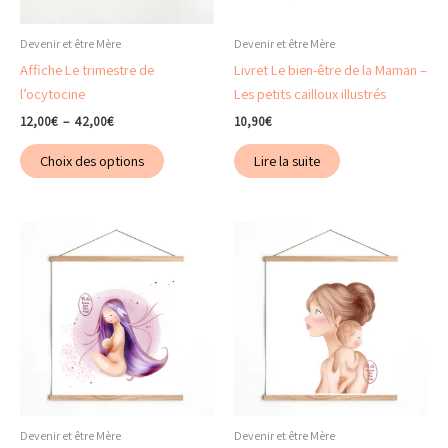
Devenir et être Mère
Devenir et être Mère
Affiche Le trimestre de
Livret Le bien-être de la Maman –
l’ocytocine
Les petits cailloux illustrés
Plage
12,00
€
–
42,00
€
10,90
€
de
Ce
prix :
Choix des options
Lire la suite
produit
12,00€
à
a
42,00€
plusieurs
variations.
Les
options
peuvent
être
choisies
sur
la
page
Devenir et être Mère
Devenir et être Mère